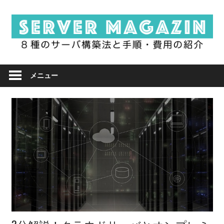
コ
ン
テ
ン
ツ
8
へ
メニュー
種
ス
キ
の
ッ
プ
サ
ー
バ
構
築
サ