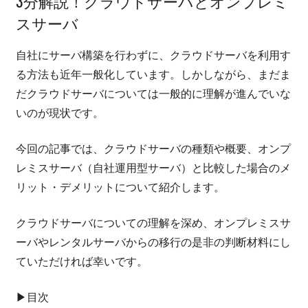
3分解説！クラウドサーバとオンプレミ
ー
法
バ
スサーバ
構
と
築
自社にサーバ構築を行わずに、クラウドサーバを利用す
る方法も近年一般化しています。しかしながら、まだま
手
だクラウドサーバについては一般的に理解が進んでいな
順・
いのが現状です。
費
今回の記事では、クラウドサーバの種類や概要、オンプ
用
レミスサーバ（自社運用型サーバ）と比較した場合のメ
リット・デメリットについて紹介します。
の
クラウドサーバについての理解を深め、オンプレミスサ
紹
ーバやレンタルサーバからの移行の是非の判断材料にし
介
ていただければ幸いです。
▶目次