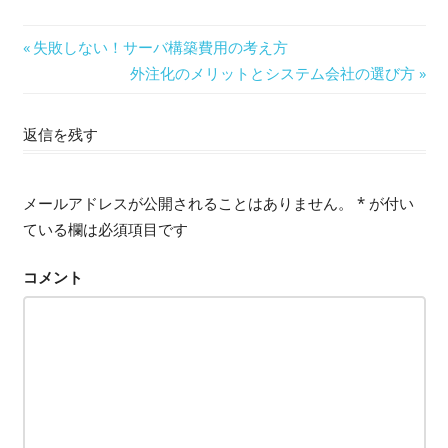
前
失敗しない！サーバ構築費用の考え方
投
の
次
外注化のメリットとシステム会社の選び方
記
の
稿
事:
記
返信を残す
ナ
事:
ビ
メールアドレスが公開されることはありません。
*
が付い
ゲ
ている欄は必須項目です
ー
コメント
シ
ョ
ン